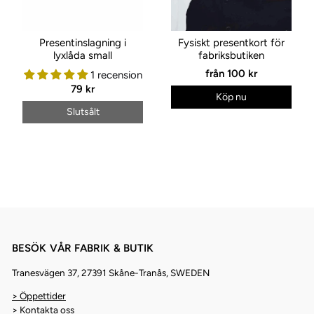
Presentinslagning i
Fysiskt presentkort för
lyxlåda small
fabriksbutiken
från
100 kr
1 recension
79 kr
Köp nu
Slutsålt
BESÖK VÅR FABRIK & BUTIK
Tranesvägen 37, 27391 Skåne-Tranås, SWEDEN
> Öppettider
> Kontakta oss