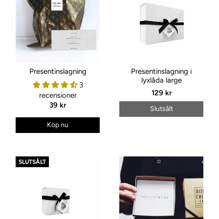
Presentinslagning
Presentinslagning i
lyxlåda large
3
129 kr
recensioner
39 kr
Slutsålt
Köp nu
SLUTSÅLT